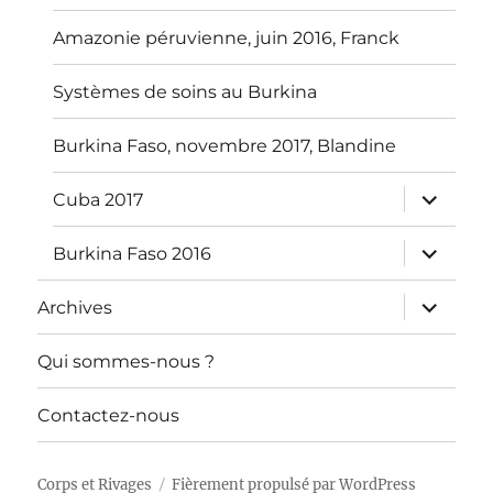
Amazonie péruvienne, juin 2016, Franck
Systèmes de soins au Burkina
Burkina Faso, novembre 2017, Blandine
ouvrir
Cuba 2017
le
sous-
menu
ouvrir
Burkina Faso 2016
le
sous-
menu
ouvrir
Archives
le
sous-
menu
Qui sommes-nous ?
Contactez-nous
Corps et Rivages
Fièrement propulsé par WordPress