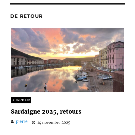
DE RETOUR
AU RETOUR
Sardaigne 2025, retours
AU R
pierre
Mar
14 novembre 2025
pi