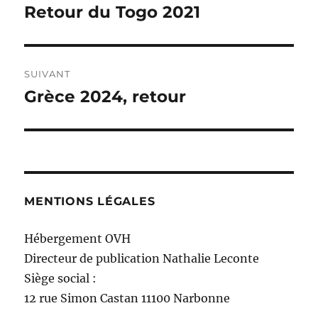
de
Retour du Togo 2021
Publication
précédente :
l’article
SUIVANT
Grèce 2024, retour
Publication
suivante :
MENTIONS LÉGALES
Hébergement OVH
Directeur de publication Nathalie Leconte
Siège social :
12 rue Simon Castan 11100 Narbonne