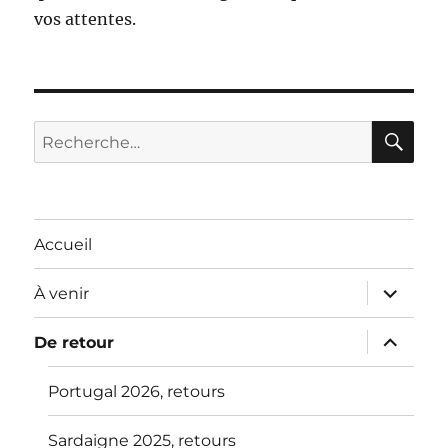
vos attentes.
RE
Recherche
pour :
Accueil
ouvrir
À venir
le
sous-
menu
ouvrir
De retour
le
sous-
menu
Portugal 2026, retours
Sardaigne 2025, retours