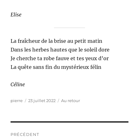
Elise
La fraîcheur de la brise au petit matin
Dans les herbes hautes que le soleil dore
Je cherche ta robe fauve et tes yeux d’or
La quête sans fin du mystérieux félin
Céline
Auteur
Publié
Catégories
pierre
23 juillet 2022
Au retour
le
Navigation
PRÉCÉDENT