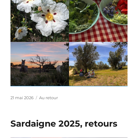
Publié
Catégories
21 mai 2026
Au retour
le
Sardaigne 2025, retours